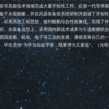
容等高新技术领域完成大量开拓性工作。在第一代导弹驱
备于水面舰艇，并在武器装备按系统研制方面做了开创性
，采用系统工程思想，做到舰船综合性能兼优，实现了作
距。在装备选型上，采用国内新技术成果与引进柴燃联合
我国造船、机电、电子等工业的发展。潘镜芙将自己的一
，毕生坚持“为学当似金字塔，既要博大又要高”。（光明