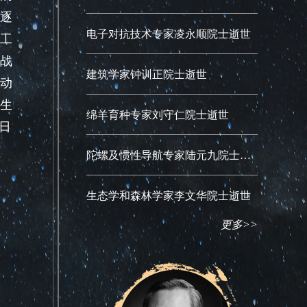
逐
电子对抗技术专家凌永顺院士逝世
工
战
建筑学家钟训正院士逝世
动
生
绵羊育种专家刘守仁院士逝世
日
陀螺及惯性导航专家陆元九院士逝世
生态学和森林学家李文华院士逝世
更多>>