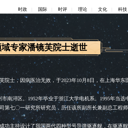
时政
|
国际
|
时评
|
理论
|
文化
|
科技
领域专家潘镜芙院士逝世
士，因病医治无效，于2023年10月8日，在上海华东
市南浔区。1952年毕业于浙江大学电机系。1995年当选
司第七〇一研究所研究员，历任该所副所长兼副总工程师
功主持设计了我国两代四种型号导弹驱逐舰，在驱逐舰