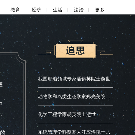
|
教育
|
经济
|
生活
|
法治
|
更多+
我国舰船领域专家潘镜芙院士逝世
医
动物学和鸟类生态学家郑光美院士逝世
中
、
化学工程学家胡英院士逝世
系统管理学科奠基人汪应洛院士逝世
的