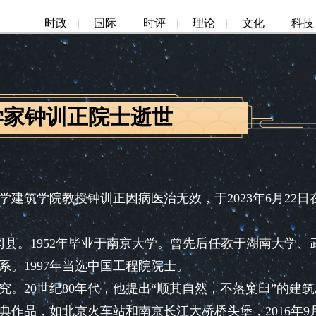
时政
|
国际
|
时评
|
理论
|
文化
|
科技
学家钟训正院士逝世
筑学院教授钟训正因病医治无效，于2023年6月22日
县。1952年毕业于南京大学。曾先后任教于湖南大学、
。1997年当选中国工程院院士。
20世纪80年代，他提出“顺其自然，不落窠臼”的建筑
作品，如北京火车站和南京长江大桥桥头堡，2016年9