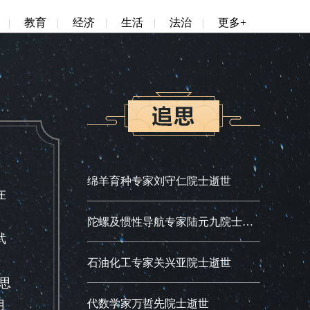
|
教育
|
经济
|
生活
|
法治
|
更多+
绵羊育种专家刘守仁院士逝世
在
陀螺及惯性导航专家陆元九院士逝世
武
石油化工专家关兴亚院士逝世
思
代数学家万哲先院士逝世
月