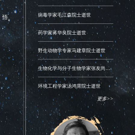
病毒学家毛江森院士逝世
。悟
，
药学家蒋华良院士逝世
野生动物学专家马建章院士逝世
生物化学与分子生物学家张友尚院士逝世
环境工程学家汤鸿霄院士逝世
更多>>