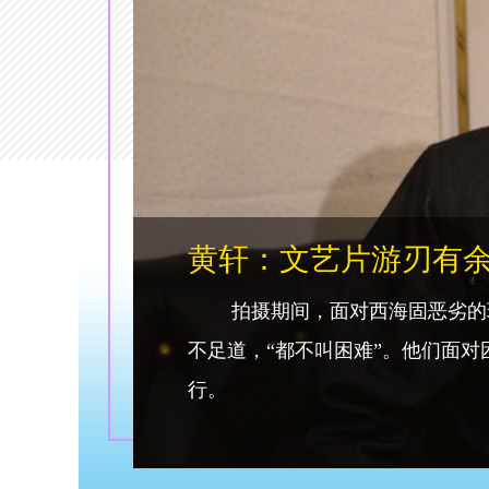
欧阳娜娜：青春终有
“青春终有一天会逝去，留在内
如何奋斗，欧阳娜娜满满的正能量