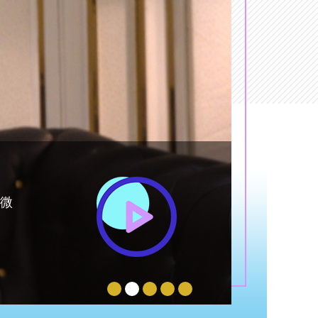
公益
人
“有一
纯净空间