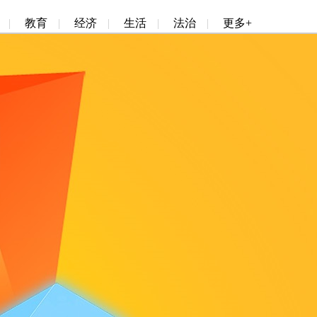
|
教育
|
经济
|
生活
|
法治
|
更多+